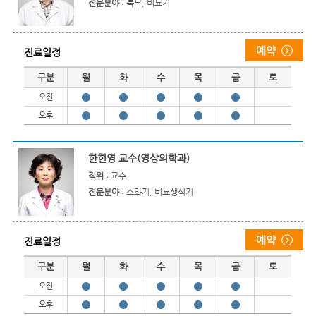
전문분야 :
복부, 비뇨기
진료일정
진료일정
구분
월
화
수
목
금
토
오전
오후
한현영 교수(영상의학과)
직위 :
교수
전문분야 :
소화기, 비뇨생식기
진료일정
진료일정
구분
월
화
수
목
금
토
오전
오후