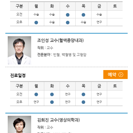
진료일정
구분
월
화
수
목
금
토
오전
수술
수술
수술
오후
수술
수술
연구
조인성 교수(혈액종양내과)
직위 :
교수
전문분야 :
빈혈, 백혈병 및 고형암
진료일정
진료일정
구분
월
화
수
목
금
토
오전
연구
연구
오후
연구
연구
연구
김희진 교수(영상의학과)
직위 :
교수