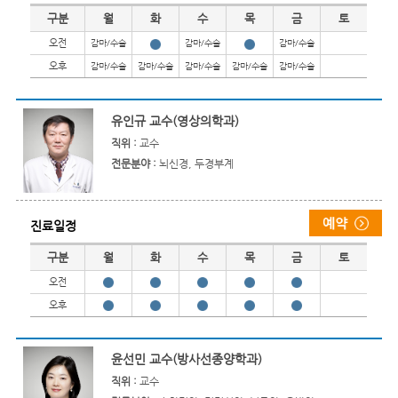
진료일정
구분
월
화
수
목
금
토
오전
감마/수술
감마/수술
감마/수술
오후
감마/수술
감마/수술
감마/수술
감마/수술
감마/수술
유인규 교수(영상의학과)
직위 :
교수
전문분야 :
뇌신경, 두경부계
진료일정
진료일정
구분
월
화
수
목
금
토
오전
오후
윤선민 교수(방사선종양학과)
직위 :
교수