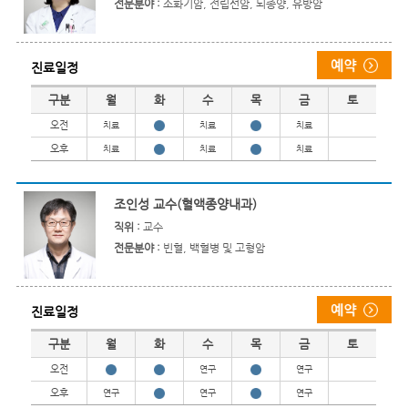
전문분야 :
소화기암, 전립선암, 뇌종양, 유방암
진료일정
진료일정
구분
월
화
수
목
금
토
오전
치료
치료
치료
오후
치료
치료
치료
조인성 교수(혈액종양내과)
직위 :
교수
전문분야 :
빈혈, 백혈병 및 고형암
진료일정
진료일정
구분
월
화
수
목
금
토
오전
연구
연구
오후
연구
연구
연구