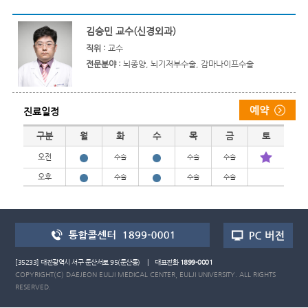
김승민 교수(신경외과)
직위 :
교수
전문분야 :
뇌종양, 뇌기저부수술, 감마나이프수술
진료일정
진료일정
구분
월
화
수
목
금
토
오전
수술
수술
수술
오후
수술
수술
수술
[35233] 대전광역시 서구 둔산서로 95(둔산동) | 대표전화
1899-0001
COPYRIGHT(C) DAEJEON EULJI MEDICAL CENTER, EULJI UNIVERSITY. ALL RIGHTS
RESERVED.