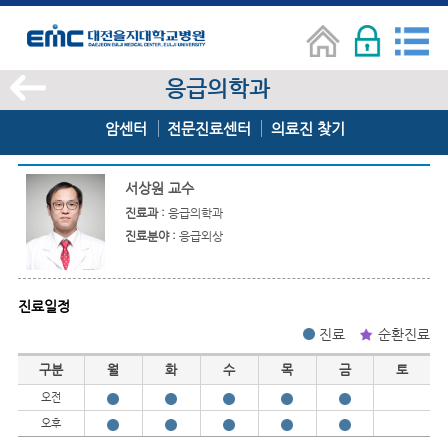
응급의학과
암센터
전문진료센터
의료진 찾기
서상원 교수
진료과 :
응급의학과
진료분야 :
응급외상
진료일정
진료
순환진료
진료일정
구분
월
화
수
목
금
토
오전
오후