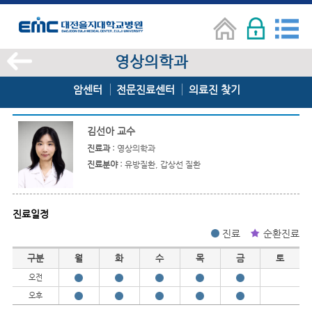
영상의학과
암센터
전문진료센터
의료진 찾기
김선아 교수
진료과 :
영상의학과
진료분야 :
유방질환, 갑상선 질환
진료일정
진료
순환진료
진료일정
구분
월
화
수
목
금
토
오전
오후