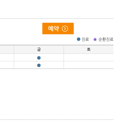
진료
순환진료
금
토