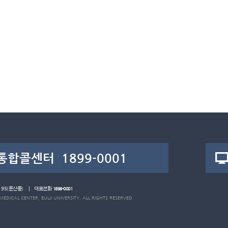
로 95(둔산동) | 대표전화
1899-0001
MEDICAL CENTER, EULJI UNIVERSITY. ALL RIGHTS RESERVED.