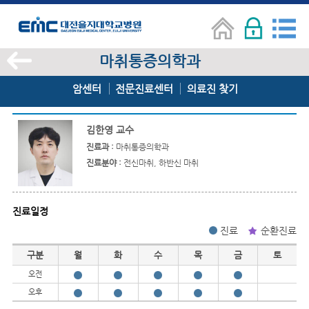
마취통증의학과
암센터
전문진료센터
의료진 찾기
김한영 교수
진료과 :
마취통증의학과
진료분야 :
전신마취, 하반신 마취
진료일정
진료
순환진료
진료일정
구분
월
화
수
목
금
토
오전
오후