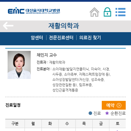
재활의학과
암센터
전문진료센터
의료진 찾기
채민지 교수
진료과 :
재활의학과
진료분야 :
소아재활(발달지연클리닉, 미숙아, 사경,
사두증, 소아족부, 자폐스펙트럼장애 등),
소아성장발달센터(저신장, 성조숙증,
성장관련질환 등), 림프부종,
성인근골격계통증
진료일정
진료
순환진료
진료일정
구분
월
화
수
목
금
토