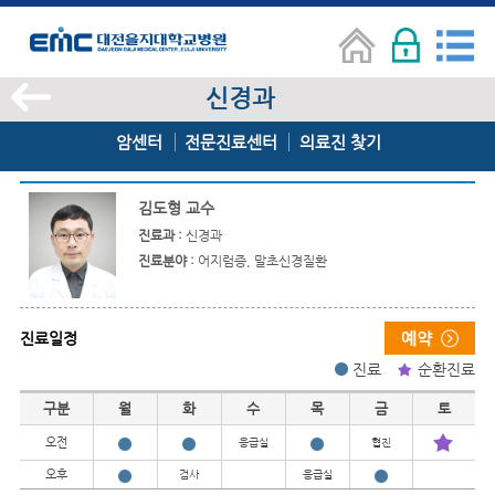
신경과
암센터
전문진료센터
의료진 찾기
김도형 교수
진료과 :
신경과
진료분야 :
어지럼증, 말초신경질환
진료일정
진료
순환진료
진료일정
구분
월
화
수
목
금
토
오전
응급실
협진
오후
검사
응급실