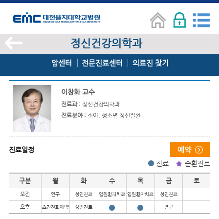
정신건강의학과
암센터
전문진료센터
의료진 찾기
이창화 교수
진료과 :
정신건강의학과
진료분야 :
소아, 청소년 정신질환
진료일정
진료
순환진료
진료일정
구분
월
화
수
목
금
토
오전
연구
성인진료
입원환자치료
입원환자치료
성인진료
오후
초진전화예약
성인진료
연구