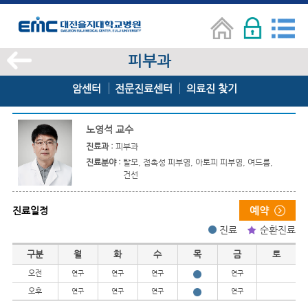
피부과
암센터
전문진료센터
의료진 찾기
노영석 교수
진료과 :
피부과
진료분야 :
탈모, 접촉성 피부염, 아토피 피부염, 여드름,
건선
진료일정
진료
순환진료
진료일정
구분
월
화
수
목
금
토
오전
연구
연구
연구
연구
오후
연구
연구
연구
연구