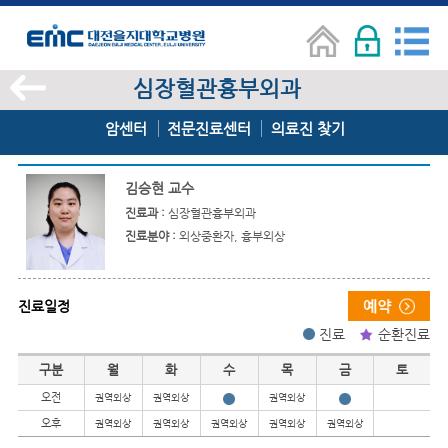
심장혈관흉부외과
암센터
전문진료센터
의료진 찾기
김승현 교수
진료과 :
심장혈관흉부외과
진료분야 :
외상중환자, 흉부외상
진료일정
진료
순환진료
진료일정
구분
월
화
수
목
금
토
오전
권역외상
권역외상
권역외상
오후
권역외상
권역외상
권역외상
권역외상
권역외상