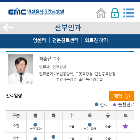
산부인과
암센터
전문진료센터
의료진 찾기
하중규 교수
진료과 :
산부인과
진료분야 :
부인종양학, 로봇복강경, 단일공복강경,
부인과복강경, 소아복강경수술
진료일정
진료
순환진료
진료일정
구분
월
화
수
목
금
토
오전
수술
수술
부인.종양
부인.종양
오후
수술
수술
수술