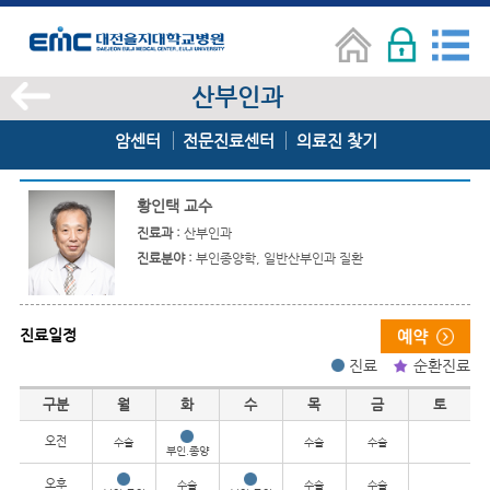
산부인과
암센터
전문진료센터
의료진 찾기
황인택 교수
진료과 :
산부인과
진료분야 :
부인종양학, 일반산부인과 질환
진료일정
진료
순환진료
진료일정
구분
월
화
수
목
금
토
오전
수술
수술
수술
부인.종양
오후
수술
수술
수술