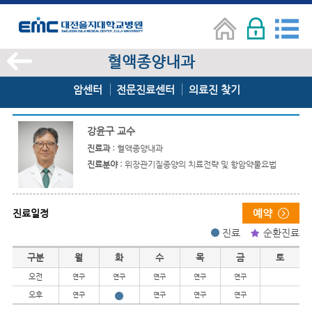
혈액종양내과
암센터
전문진료센터
의료진 찾기
강윤구 교수
진료과 :
혈액종양내과
진료분야 :
위장관기질종양의 치료전략 및 항암약물요법
진료일정
진료
순환진료
진료일정
구분
월
화
수
목
금
토
오전
연구
연구
연구
연구
연구
오후
연구
연구
연구
연구