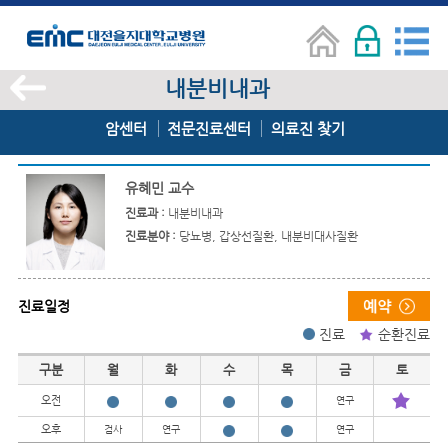
내분비내과
암센터
전문진료센터
의료진 찾기
유혜민 교수
진료과 :
내분비내과
진료분야 :
당뇨병, 갑상선질환, 내분비대사질환
진료일정
진료
순환진료
진료일정
구분
월
화
수
목
금
토
오전
연구
오후
검사
연구
연구